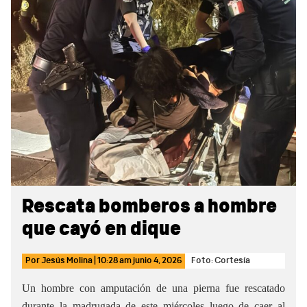
Sidebar
Rescata bomberos a hombre
que cayó en dique
Por
Jesús Molina
|
10:28 am
junio 4, 2026
Foto: Cortesía
Un hombre con amputación de una pierna fue rescatado
durante la madrugada de este miércoles luego de caer al