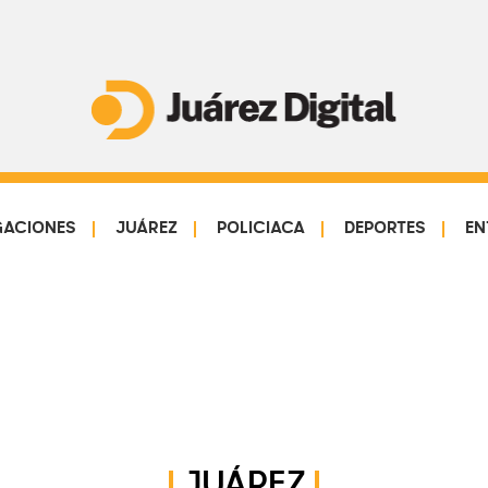
Juárez
Impulsamos
Digital
y
protegemos
GACIONES
JUÁREZ
POLICIACA
DEPORTES
EN
a
la
comunidad
JUÁREZ