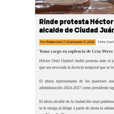
Rinde protesta Héctor
alcalde de Ciudad Juá
Por
Redacción
|
7:43 pm
junio 17, 2026
Foto: Cort
Toma cargo en suplencia de Cruz Pérez
Héctor Ortiz Orpinel rindió protesta ante el
que sea revocada la licencia temporal que se l
El ahora representante de los juarenses a
administración 2024-2027 como presidente sup
El ahora alcalde de la ciudad dio unas palabra
se le otorga al dirigir a partir de ahora la admi