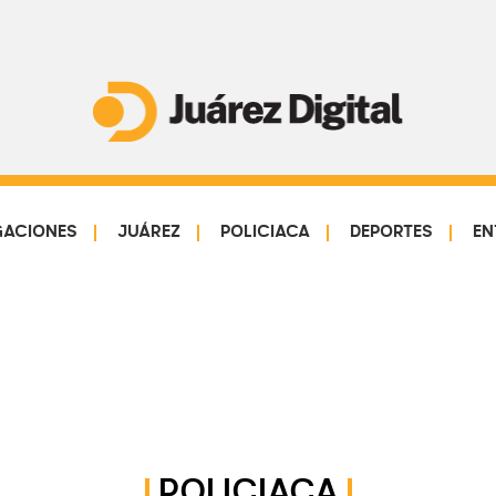
Juárez
Impulsamos
Digital
y
protegemos
GACIONES
JUÁREZ
POLICIACA
DEPORTES
EN
a
la
comunidad
POLICIACA