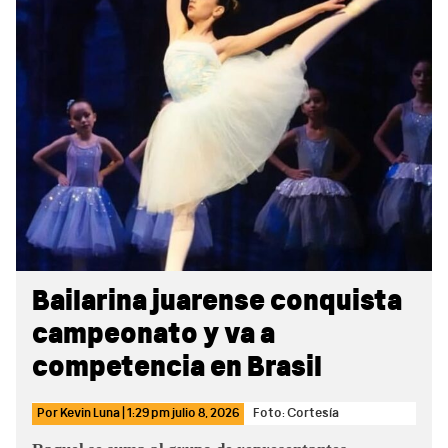
Sidebar
Bailarina juarense conquista
campeonato y va a
competencia en Brasil
Por
Kevin Luna
|
1:29 pm
julio 8, 2026
Foto: Cortesía