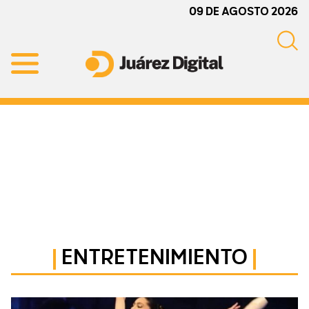
Skip
Skip
Skip
09 DE AGOSTO 2026
to
to
to
primary
main
primary
navigation
content
sidebar
Juárez
Impulsamos
Digital
y
protegemos
a
la
comunidad
ENTRETENIMIENTO
Primary