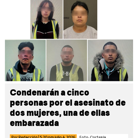
Sidebar
Condenarán a cinco
personas por el asesinato de
dos mujeres, una de ellas
embarazada
Por
Redacción
|
5:20 pm
julio 4, 2026
Foto: Cortesía