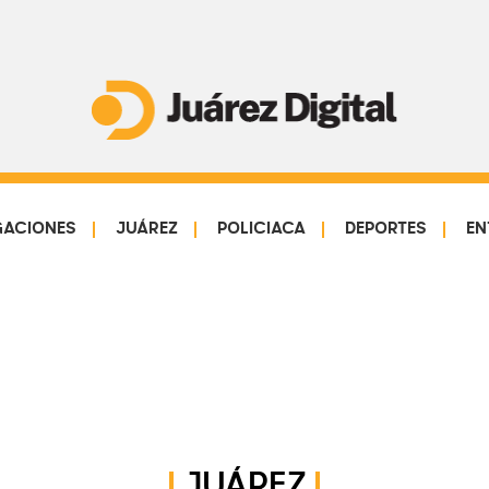
Juárez
Impulsamos
Digital
y
protegemos
GACIONES
JUÁREZ
POLICIACA
DEPORTES
EN
a
la
comunidad
JUÁREZ