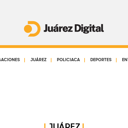
Juárez
Impulsamos
Digital
y
protegemos
GACIONES
JUÁREZ
POLICIACA
DEPORTES
EN
a
la
comunidad
JUÁREZ