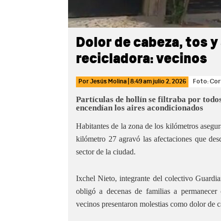
Dolor de cabeza, tos 
recicladora: vecinos
Por
Jesús Molina
|
8:49 am
julio 2, 2026
Foto: Cor
Partículas de hollín se filtraba por todo
encendían los aires acondicionados
Habitantes de la zona de los kilómetros asegur
kilómetro 27 agravó las afectaciones que de
sector de la ciudad.
Ixchel Nieto, integrante del colectivo Guar
obligó a decenas de familias a permanecer 
vecinos presentaron molestias como dolor de cab