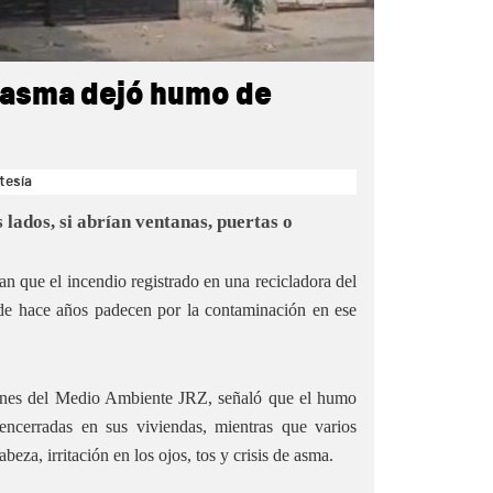
y asma dejó humo de
tesía
s lados, si abrían ventanas, puertas o
an que el incendio registrado en una recicladora del
sde hace años padecen por la contaminación en ese
dianes del Medio Ambiente JRZ, señaló que el humo
encerradas en sus viviendas, mientras que varios
eza, irritación en los ojos, tos y crisis de asma.