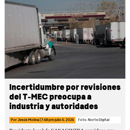
Sidebar
Incertidumbre por revisiones
del T-MEC preocupa a
industria y autoridades
Por
Jesús Molina
|
7:48 pm
julio 6, 2026
Foto: Norte Digital