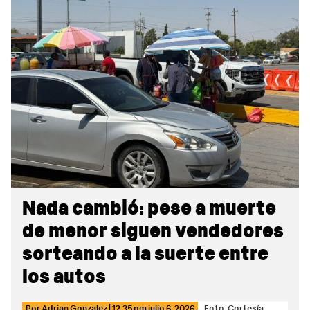
Sidebar
Nada cambió: pese a muerte
de menor siguen vendedores
sorteando a la suerte entre
los autos
Por
Adrian Gonzalez
|
12:35 pm
julio 6, 2026
Foto: Cortesía