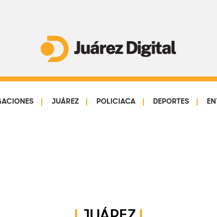
Juárez
Impulsamos
Digital
y
protegemos
GACIONES
JUÁREZ
POLICIACA
DEPORTES
EN
a
la
comunidad
JUÁREZ