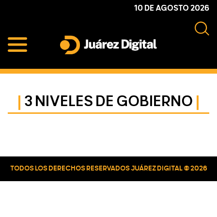
Skip
Skip
Skip
10 DE AGOSTO 2026
to
to
to
primary
main
primary
navigation
content
sidebar
Juárez
Impulsamos
Digital
y
protegemos
3 NIVELES DE GOBIERNO
a
la
comunidad
Primary
Sidebar
TODOS LOS DERECHOS RESERVADOS JUÁREZ DIGITAL © 2026