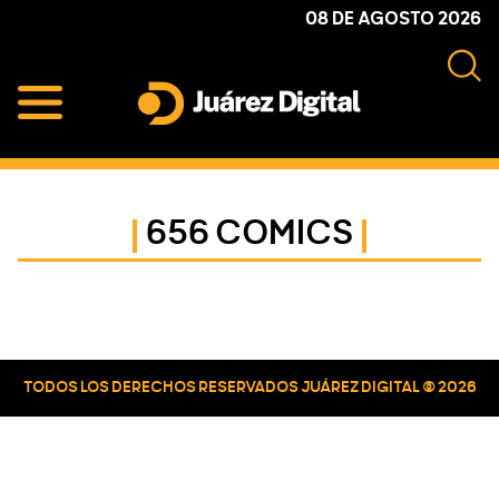
Skip
Skip
Skip
08 DE AGOSTO 2026
to
to
to
primary
main
primary
navigation
content
sidebar
Juárez
Impulsamos
Digital
y
protegemos
656 COMICS
a
la
comunidad
Primary
Sidebar
TODOS LOS DERECHOS RESERVADOS JUÁREZ DIGITAL © 2026