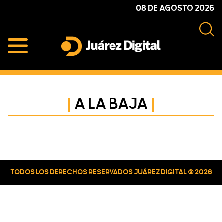
Skip
Skip
Skip
08 DE AGOSTO 2026
to
to
to
primary
main
primary
navigation
content
sidebar
Juárez
Impulsamos
Digital
y
protegemos
A LA BAJA
a
la
comunidad
Primary
Sidebar
TODOS LOS DERECHOS RESERVADOS JUÁREZ DIGITAL © 2026