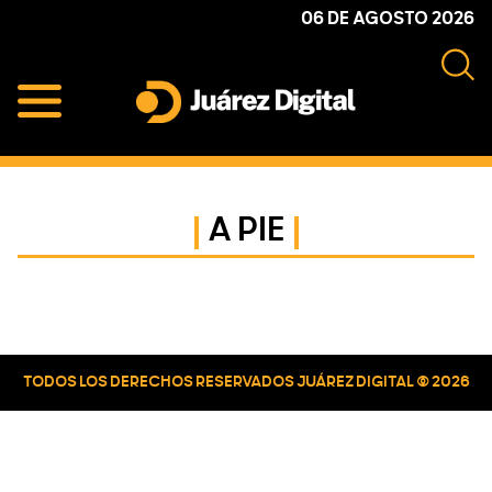
Skip
Skip
Skip
06 DE AGOSTO 2026
to
to
to
primary
main
primary
navigation
content
sidebar
Juárez
Impulsamos
Digital
y
protegemos
A PIE
a
la
comunidad
Primary
Sidebar
TODOS LOS DERECHOS RESERVADOS JUÁREZ DIGITAL © 2026