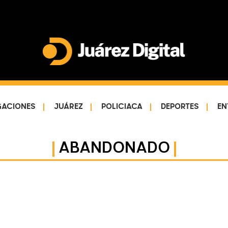
Juárez
Impulsamos
Digital
y
protegemos
GACIONES
JUÁREZ
POLICIACA
DEPORTES
EN
a
la
comunidad
ABANDONADO