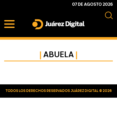
Skip
Skip
Skip
07 DE AGOSTO 2026
to
to
to
primary
main
primary
navigation
content
sidebar
Juárez
Impulsamos
Digital
y
protegemos
ABUELA
a
la
comunidad
Primary
Sidebar
TODOS LOS DERECHOS RESERVADOS JUÁREZ DIGITAL © 2026