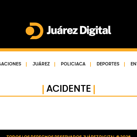
Juárez
Impulsamos
Digital
y
protegemos
GACIONES
JUÁREZ
POLICIACA
DEPORTES
EN
a
la
comunidad
ACIDENTE