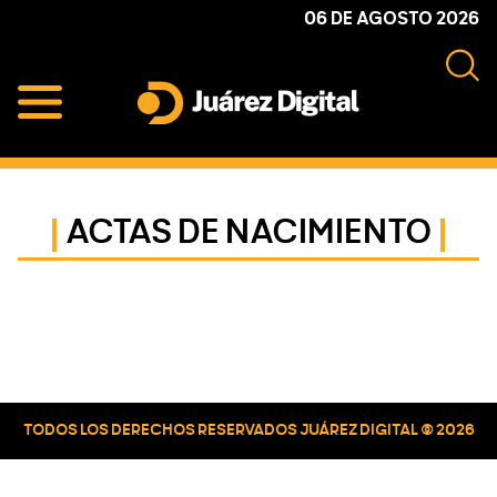
Skip
Skip
Skip
06 DE AGOSTO 2026
to
to
to
primary
main
primary
navigation
content
sidebar
Juárez
Impulsamos
Digital
y
protegemos
ACTAS DE NACIMIENTO
a
la
comunidad
Primary
Sidebar
TODOS LOS DERECHOS RESERVADOS JUÁREZ DIGITAL © 2026