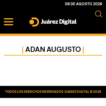
Skip
Skip
Skip
08 DE AGOSTO 2026
to
to
to
primary
main
primary
navigation
content
sidebar
Juárez
Impulsamos
Digital
y
protegemos
ADAN AUGUSTO
a
la
comunidad
Primary
Sidebar
TODOS LOS DERECHOS RESERVADOS JUÁREZ DIGITAL © 2026