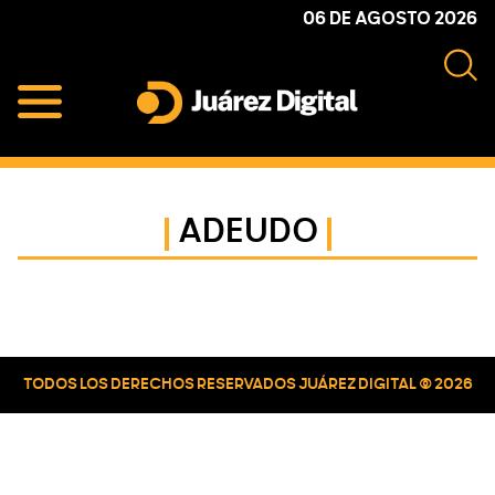
Skip
Skip
Skip
06 DE AGOSTO 2026
to
to
to
primary
main
primary
navigation
content
sidebar
Juárez
Impulsamos
Digital
y
protegemos
ADEUDO
a
la
comunidad
Primary
Sidebar
TODOS LOS DERECHOS RESERVADOS JUÁREZ DIGITAL © 2026