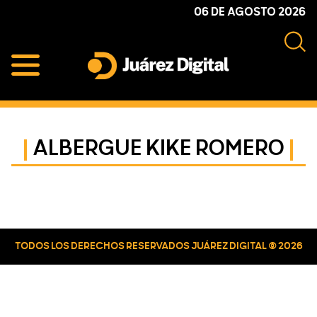
Skip
Skip
Skip
06 DE AGOSTO 2026
to
to
to
primary
main
primary
navigation
content
sidebar
Juárez
Impulsamos
Digital
y
protegemos
ALBERGUE KIKE ROMERO
a
la
comunidad
Primary
Sidebar
TODOS LOS DERECHOS RESERVADOS JUÁREZ DIGITAL © 2026