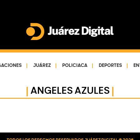
Juárez
Impulsamos
Digital
y
protegemos
GACIONES
JUÁREZ
POLICIACA
DEPORTES
EN
a
la
comunidad
ANGELES AZULES