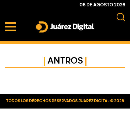
Skip
Skip
Skip
06 DE AGOSTO 2026
to
to
to
primary
main
primary
navigation
content
sidebar
Juárez
Impulsamos
Digital
y
protegemos
ANTROS
a
la
comunidad
Primary
Sidebar
TODOS LOS DERECHOS RESERVADOS JUÁREZ DIGITAL © 2026