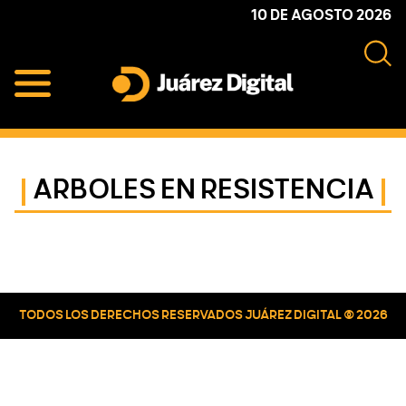
Skip
Skip
Skip
10 DE AGOSTO 2026
to
to
to
primary
main
primary
navigation
content
sidebar
Juárez
Impulsamos
Digital
y
protegemos
ARBOLES EN RESISTENCIA
a
la
comunidad
Primary
Sidebar
TODOS LOS DERECHOS RESERVADOS JUÁREZ DIGITAL © 2026