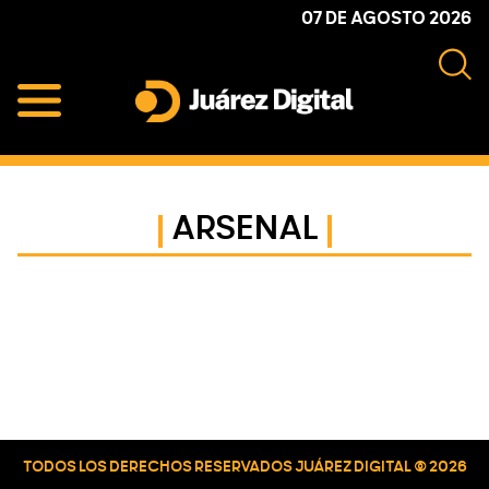
Skip
Skip
Skip
07 DE AGOSTO 2026
to
to
to
primary
main
primary
navigation
content
sidebar
Juárez
Impulsamos
Digital
y
protegemos
ARSENAL
a
la
comunidad
Primary
Sidebar
TODOS LOS DERECHOS RESERVADOS JUÁREZ DIGITAL © 2026