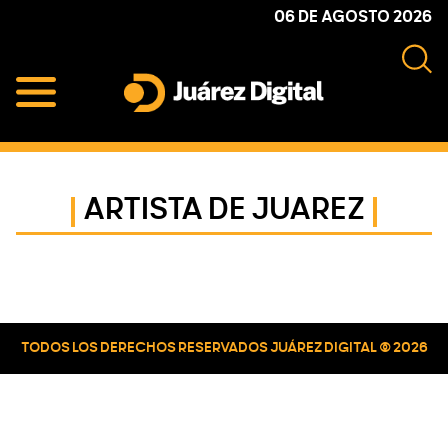
Skip
Skip
Skip
06 DE AGOSTO 2026
to
to
to
primary
main
primary
navigation
content
sidebar
Juárez
Impulsamos
Digital
y
protegemos
ARTISTA DE JUAREZ
a
la
comunidad
Primary
Sidebar
TODOS LOS DERECHOS RESERVADOS JUÁREZ DIGITAL © 2026