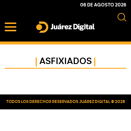
Skip
Skip
Skip
06 DE AGOSTO 2026
to
to
to
primary
main
primary
navigation
content
sidebar
Juárez
Impulsamos
Digital
y
protegemos
ASFIXIADOS
a
la
comunidad
Primary
Sidebar
TODOS LOS DERECHOS RESERVADOS JUÁREZ DIGITAL © 2026