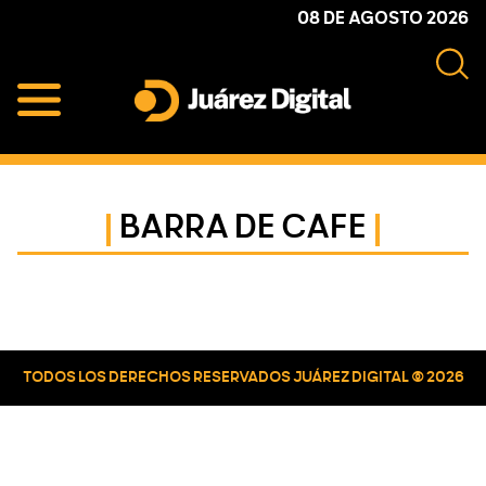
Skip
Skip
Skip
08 DE AGOSTO 2026
to
to
to
primary
main
primary
navigation
content
sidebar
Juárez
Impulsamos
Digital
y
protegemos
BARRA DE CAFE
a
la
comunidad
Primary
Sidebar
TODOS LOS DERECHOS RESERVADOS JUÁREZ DIGITAL © 2026