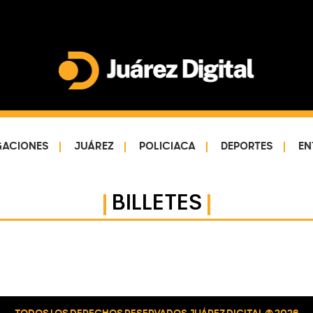
Juárez
Impulsamos
Digital
y
protegemos
GACIONES
JUÁREZ
POLICIACA
DEPORTES
EN
a
la
comunidad
BILLETES