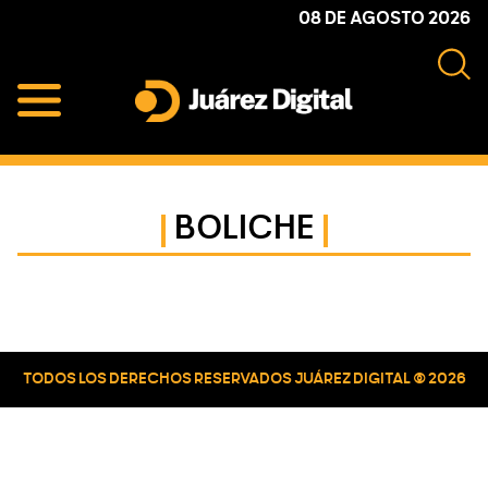
Skip
Skip
Skip
08 DE AGOSTO 2026
to
to
to
primary
main
primary
navigation
content
sidebar
Juárez
Impulsamos
Digital
y
protegemos
BOLICHE
a
la
comunidad
Primary
Sidebar
TODOS LOS DERECHOS RESERVADOS JUÁREZ DIGITAL © 2026