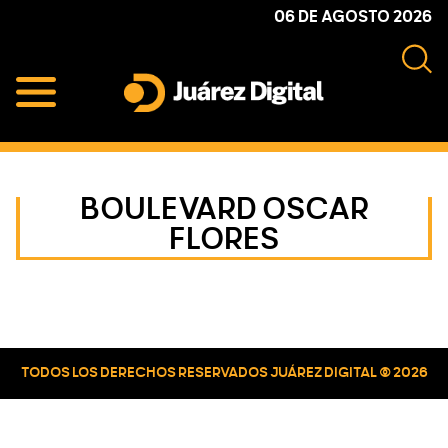
Skip
Skip
Skip
06 DE AGOSTO 2026
to
to
to
primary
main
primary
navigation
content
sidebar
Juárez
Impulsamos
Digital
y
protegemos
BOULEVARD OSCAR
a
FLORES
la
comunidad
Primary
Sidebar
TODOS LOS DERECHOS RESERVADOS JUÁREZ DIGITAL © 2026