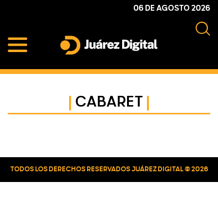
Skip
Skip
Skip
06 DE AGOSTO 2026
to
to
to
primary
main
primary
navigation
content
sidebar
Juárez
Impulsamos
Digital
y
protegemos
CABARET
a
la
comunidad
Primary
Sidebar
TODOS LOS DERECHOS RESERVADOS JUÁREZ DIGITAL © 2026