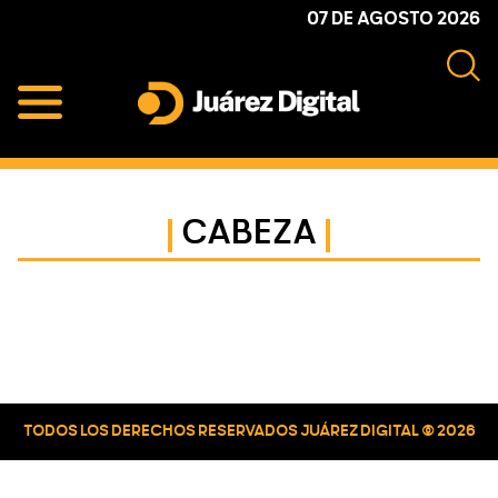
Skip
Skip
Skip
07 DE AGOSTO 2026
to
to
to
primary
main
primary
navigation
content
sidebar
Juárez
Impulsamos
Digital
y
protegemos
CABEZA
a
la
comunidad
Primary
Sidebar
TODOS LOS DERECHOS RESERVADOS JUÁREZ DIGITAL © 2026