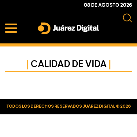
Skip
Skip
Skip
08 DE AGOSTO 2026
to
to
to
primary
main
primary
navigation
content
sidebar
Juárez
Impulsamos
Digital
y
protegemos
CALIDAD DE VIDA
a
la
comunidad
Primary
Sidebar
TODOS LOS DERECHOS RESERVADOS JUÁREZ DIGITAL © 2026