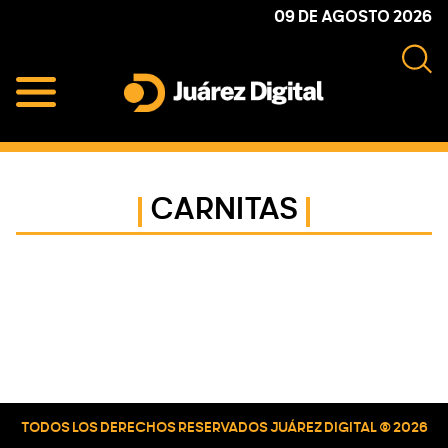
Skip
Skip
Skip
09 DE AGOSTO 2026
to
to
to
primary
main
primary
navigation
content
sidebar
Juárez
Impulsamos
Digital
y
protegemos
CARNITAS
a
la
comunidad
Primary
Sidebar
TODOS LOS DERECHOS RESERVADOS JUÁREZ DIGITAL © 2026