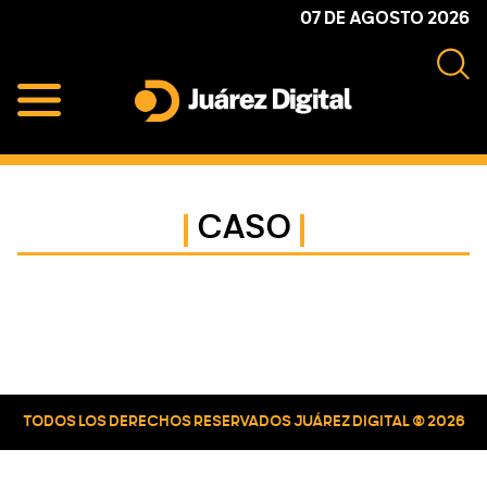
Skip
Skip
Skip
07 DE AGOSTO 2026
to
to
to
primary
main
primary
navigation
content
sidebar
Juárez
Impulsamos
Digital
y
protegemos
CASO
a
la
comunidad
Primary
Sidebar
TODOS LOS DERECHOS RESERVADOS JUÁREZ DIGITAL © 2026