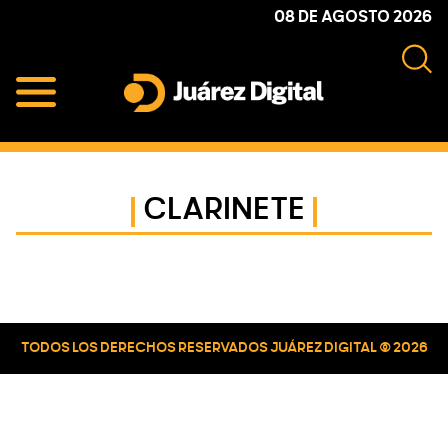
Skip
Skip
Skip
08 DE AGOSTO 2026
to
to
to
primary
main
primary
navigation
content
sidebar
Juárez
Impulsamos
Digital
y
protegemos
CLARINETE
a
la
comunidad
Primary
Sidebar
TODOS LOS DERECHOS RESERVADOS JUÁREZ DIGITAL © 2026