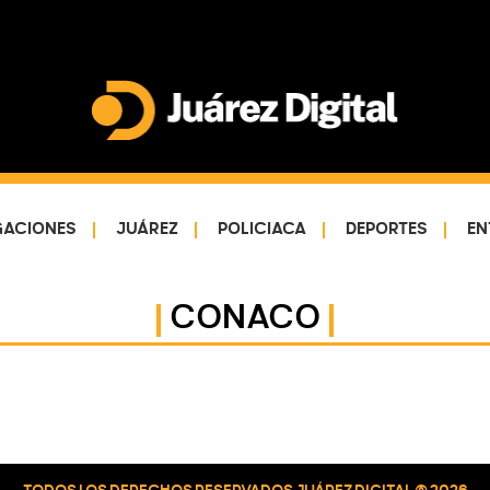
Juárez
Impulsamos
Digital
y
protegemos
GACIONES
JUÁREZ
POLICIACA
DEPORTES
EN
a
la
comunidad
CONACO