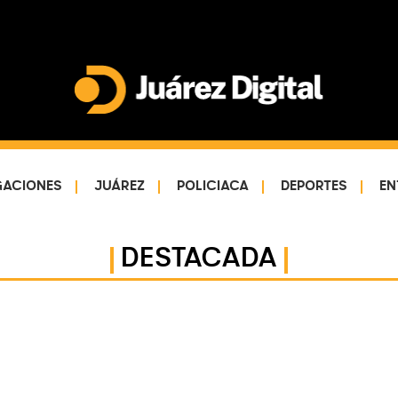
Juárez
Impulsamos
Digital
y
protegemos
GACIONES
JUÁREZ
POLICIACA
DEPORTES
EN
a
la
comunidad
DESTACADA