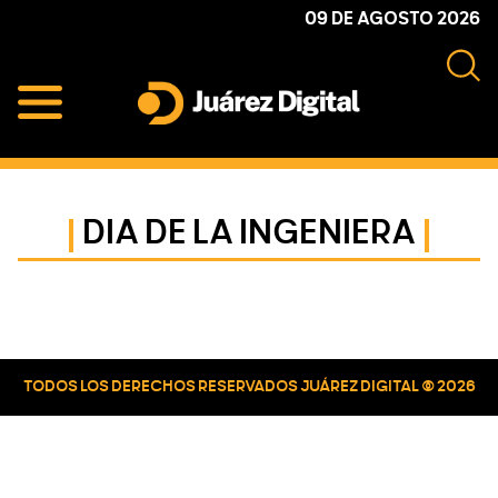
Skip
Skip
Skip
09 DE AGOSTO 2026
to
to
to
primary
main
primary
navigation
content
sidebar
Juárez
Impulsamos
Digital
y
protegemos
DIA DE LA INGENIERA
a
la
comunidad
Primary
Sidebar
TODOS LOS DERECHOS RESERVADOS JUÁREZ DIGITAL © 2026