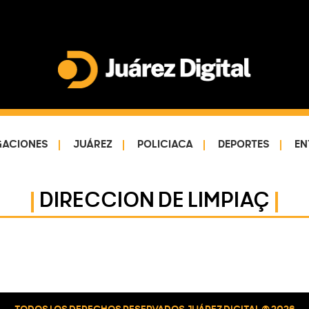
Juárez
Impulsamos
Digital
y
protegemos
GACIONES
JUÁREZ
POLICIACA
DEPORTES
EN
a
la
DIRECCION DE LIMPIAÇ
comunidad