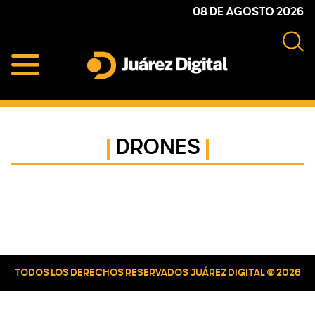
Skip
Skip
Skip
08 DE AGOSTO 2026
to
to
to
primary
main
primary
navigation
content
sidebar
Juárez
Impulsamos
Digital
y
protegemos
DRONES
a
la
comunidad
Primary
Sidebar
TODOS LOS DERECHOS RESERVADOS JUÁREZ DIGITAL © 2026