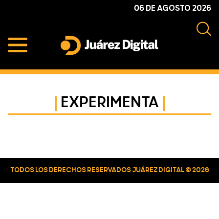
Skip
Skip
Skip
06 DE AGOSTO 2026
to
to
to
primary
main
primary
navigation
content
sidebar
Juárez
Impulsamos
Digital
y
protegemos
EXPERIMENTA
a
la
comunidad
Primary
Sidebar
TODOS LOS DERECHOS RESERVADOS JUÁREZ DIGITAL © 2026