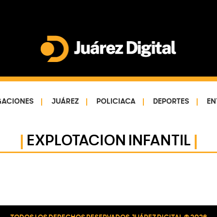
Juárez
Impulsamos
Digital
y
protegemos
GACIONES
JUÁREZ
POLICIACA
DEPORTES
EN
a
la
EXPLOTACION INFANTIL
comunidad