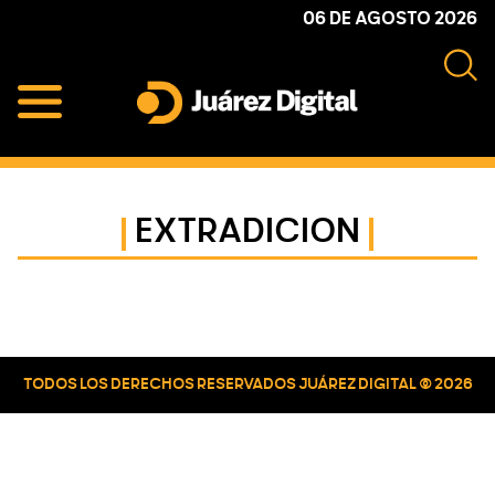
Skip
Skip
Skip
06 DE AGOSTO 2026
to
to
to
primary
main
primary
navigation
content
sidebar
Juárez
Impulsamos
Digital
y
protegemos
EXTRADICION
a
la
comunidad
Primary
Sidebar
TODOS LOS DERECHOS RESERVADOS JUÁREZ DIGITAL © 2026