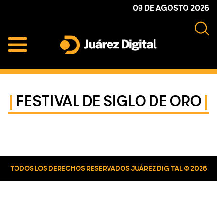
Skip
Skip
Skip
09 DE AGOSTO 2026
to
to
to
primary
main
primary
navigation
content
sidebar
Juárez
Impulsamos
Digital
y
protegemos
FESTIVAL DE SIGLO DE ORO
a
la
comunidad
Primary
Sidebar
TODOS LOS DERECHOS RESERVADOS JUÁREZ DIGITAL © 2026