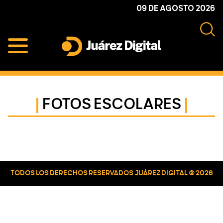
Skip
Skip
Skip
09 DE AGOSTO 2026
to
to
to
primary
main
primary
navigation
content
sidebar
Juárez
Impulsamos
Digital
y
protegemos
FOTOS ESCOLARES
a
la
comunidad
Primary
Sidebar
TODOS LOS DERECHOS RESERVADOS JUÁREZ DIGITAL © 2026