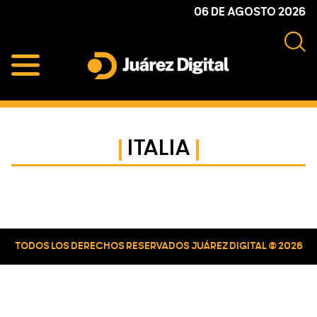
Skip
Skip
Skip
06 DE AGOSTO 2026
to
to
to
primary
main
primary
navigation
content
sidebar
Juárez
Impulsamos
Digital
y
protegemos
ITALIA
a
la
comunidad
Primary
Sidebar
TODOS LOS DERECHOS RESERVADOS JUÁREZ DIGITAL © 2026