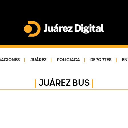
Juárez
Impulsamos
Digital
y
protegemos
GACIONES
JUÁREZ
POLICIACA
DEPORTES
EN
a
la
comunidad
JUÁREZ BUS