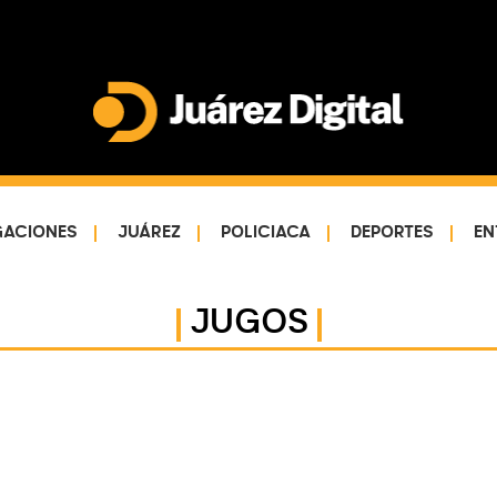
Juárez
Impulsamos
Digital
y
protegemos
GACIONES
JUÁREZ
POLICIACA
DEPORTES
EN
a
la
comunidad
JUGOS